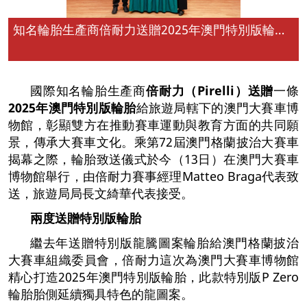
知名輪胎生產商倍耐力送贈2025年澳門特別版輪胎給澳門大賽車博物館
國際知名輪胎生產商
倍耐力
（
Pirelli
）
送贈
一條
2025
年澳門特別版輪胎
給旅遊局轄下的澳門大賽車博
物館，彰顯雙方在推動賽車運動與教育方面的共同願
景，傳承大賽車文化。乘第72屆澳門格蘭披治大賽車
揭幕之際，輪胎致送儀式於今（13日）在澳門大賽車
博物館舉行，由倍耐力賽事經理Matteo Braga代表致
送，旅遊局局長文綺華代表接受。
兩度送贈特別版輪胎
繼去年送贈特別版龍騰圖案輪胎給澳門格蘭披治
大賽車組織委員會，倍耐力這次為澳門大賽車博物館
精心打造2025年澳門特別版輪胎，此款特別版P Zero
輪胎胎側延續獨具特色的龍圖案。