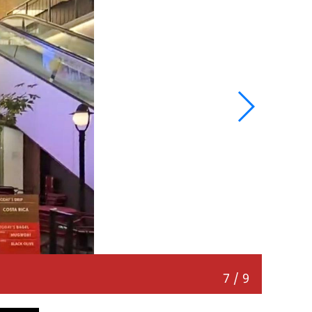
“感受
7
/
9