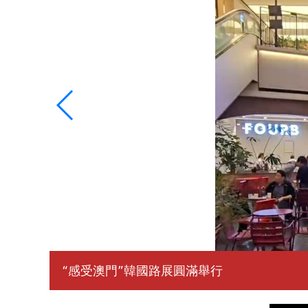
“感受澳門”韓國路展圓滿舉行