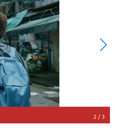
重返的
2
/
3