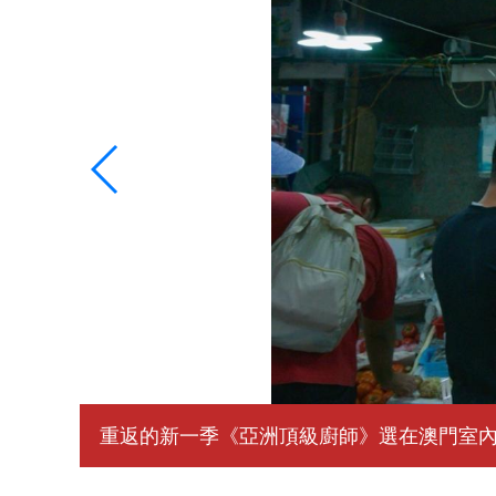
重返的新一季《亞洲頂級廚師》選在澳門室