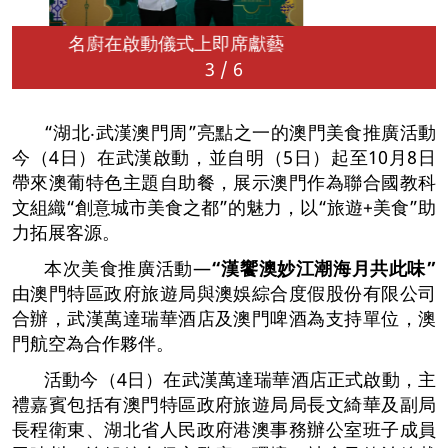
席獻藝
名廚在啟動儀式上即席
3
/
6
“湖北‧武漢澳門周”亮點之一的澳門美食推廣活動
今（4日）在武漢啟動，並自明（5日）起至10月8日
帶來澳葡特色主題自助餐，展示澳門作為聯合國教科
文組織“創意城市美食之都”的魅力，以“旅遊+美食”助
力拓展客源。
本次美食推廣活動—
“
漢饗澳妙
江潮海月共此味
”
由澳門特區政府旅遊局與澳娛綜合度假股份有限公司
合辦，武漢萬達瑞華酒店及澳門啤酒為支持單位，澳
門航空為合作夥伴。
活動今（4日）在武漢萬達瑞華酒店正式啟動，主
禮嘉賓包括有澳門特區政府旅遊局局長文綺華及副局
長程衛東、湖北省人民政府港澳事務辦公室班子成員