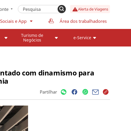
onte
Alerta de Viagens
Sociais e App
Área dos trabalhadores
Turismo de
e-Service
Negócios
mentado com dinamismo para
mia
Partilhar