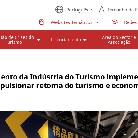
Português
Tamanho da F
Websites Temáticos
Redes 
tão de Crises do
Área do Sector e
Licenciamento
Turismo
Associação
mento da Indústria do Turismo imple
pulsionar retoma do turismo e econo