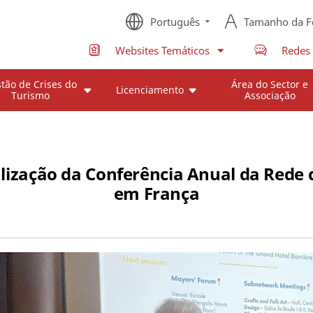
Português
Tamanho da F
Websites Temáticos
Redes 
tão de Crises do
Área do Sector e
Licenciamento
Turismo
Associação
alização da Conferência Anual da Rede 
em França