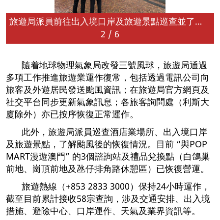
旅遊局派員前往出入境口岸及旅遊景點巡查並了解颱風後的恢復情況
3
/
6
隨着地球物理氣象局改發三號風球，旅遊局通過
多項工作推進旅遊業運作復常，包括透過電訊公司向
旅客及外遊居民發送颱風資訊；在旅遊局官方網頁及
社交平台同步更新氣象訊息；各旅客詢問處（利斯大
廈除外）亦已按序恢復正常運作。
此外，旅遊局派員巡查酒店業場所、出入境口岸
及旅遊景點，了解颱風後的恢復情況。目前 “與POP
MART漫遊澳門” 的3個諮詢站及禮品兌換點（白鴿巢
前地、崗頂前地及氹仔排角路休憩區）已恢復營運。
旅遊熱線（+853 2833 3000）保持24小時運作，
截至目前累計接收58宗查詢，⁠涉及交通安排、出入境
措施、避險中心、口岸運作、天氣及業界資訊等。