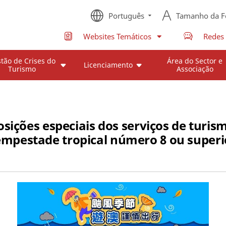
Português
Tamanho da F
Websites Temáticos
Redes 
tão de Crises do
Área do Sector e
Licenciamento
Turismo
Associação
osições especiais dos serviços de turis
empestade tropical número 8 ou superi