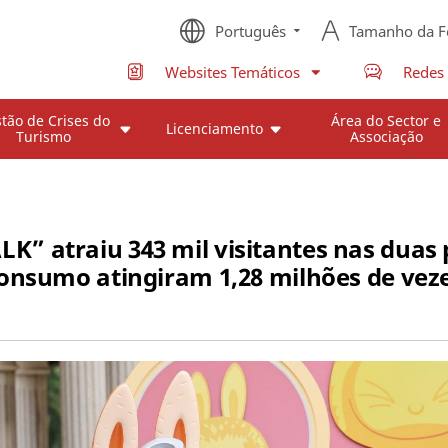
Português
Tamanho da F
Websites Temáticos
Redes 
tão de Crises do
Área do Sector e
Licenciamento
Turismo
Associação
atraiu 343 mil visitantes nas duas pr
onsumo atingiram 1,28 milhões de vez