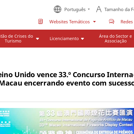
Português
Tamanho da F
Websites Temáticos
Redes 
tão de Crises do
Área do Sector e
Licenciamento
Turismo
Associação
no Unido vence 33.º Concurso Internac
Macau encerrando evento com sucess