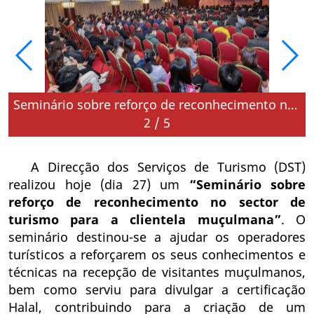
na
Seminário sobre reforço de reconhecimento no sector de turismo para a clientela muçulmana
2
/
5
A Direcção dos Serviços de Turismo (DST)
realizou hoje (dia 27) um
“Seminário sobre
reforço de reconhecimento no sector de
turismo para a clientela muçulmana”
. O
seminário destinou-se a ajudar os operadores
turísticos a reforçarem os seus conhecimentos e
técnicas na recepção de visitantes muçulmanos,
bem como serviu para divulgar a certificação
Halal, contribuindo para a criação de um