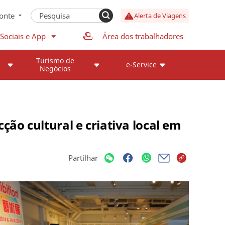
onte
Alerta de Viagens
Sociais e App
Área dos trabalhadores
Turismo de
e-Service
Negócios
ão cultural e criativa local em
Partilhar