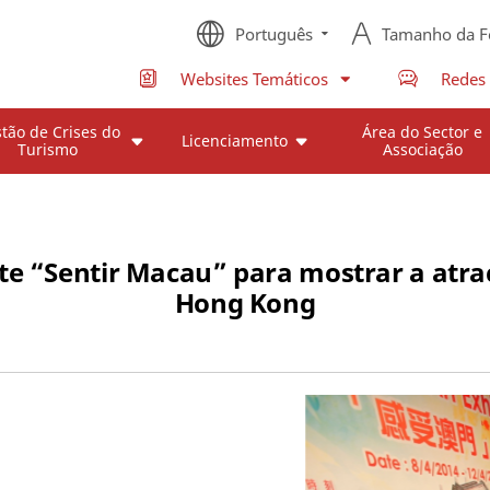
Português
Tamanho da F
Websites Temáticos
Redes 
tão de Crises do
Área do Sector e
Licenciamento
Turismo
Associação
te “Sentir Macau” para mostrar a atracç
Hong Kong