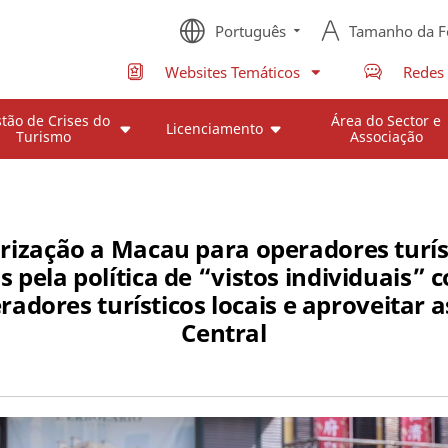
Português
Tamanho da F
Websites Temáticos
Redes 
tão de Crises do
Área do Sector e
Licenciamento
Turismo
Associação
arização a Macau para operadores turís
 pela política de “vistos individuais” 
dores turísticos locais e aproveitar 
Central