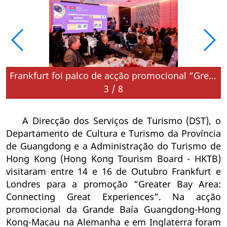
angdong, Hong Kong e Macau
Frankfurt foi palco de acção promocional “Greater Bay Area: Connecting Great Experiences” para apresentar novas ofertas turísticas de Guangdong, Hong Kong e Macau
3
/
8
A Direcção dos Serviços de Turismo (DST), o
Departamento de Cultura e Turismo da Província
de Guangdong e a Administração do Turismo de
Hong Kong (Hong Kong Tourism Board - HKTB)
visitaram entre 14 e 16 de Outubro Frankfurt e
Londres para a promoção “Greater Bay Area:
Connecting Great Experiences”. Na acção
promocional da Grande Baía Guangdong-Hong
Kong-Macau na Alemanha e em Inglaterra foram