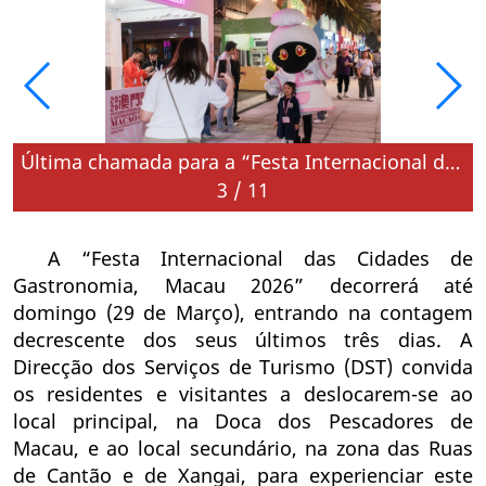
6”
Última chamada para a “Festa Internacional das Cidades de Gastronomia, Macau 2026”
3
/
11
A “Festa Internacional das Cidades de
Gastronomia, Macau 2026” decorrerá até
domingo (29 de Março), entrando na contagem
decrescente dos seus últimos três dias. A
Direcção dos Serviços de Turismo (DST) convida
os residentes e visitantes a deslocarem-se ao
local principal, na Doca dos Pescadores de
Macau, e ao local secundário, na zona das Ruas
de Cantão e de Xangai, para experienciar este