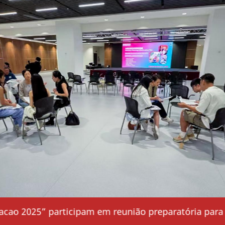
Embaixadores locais do “CreatorWeek Macao 2025” participam em reunião p