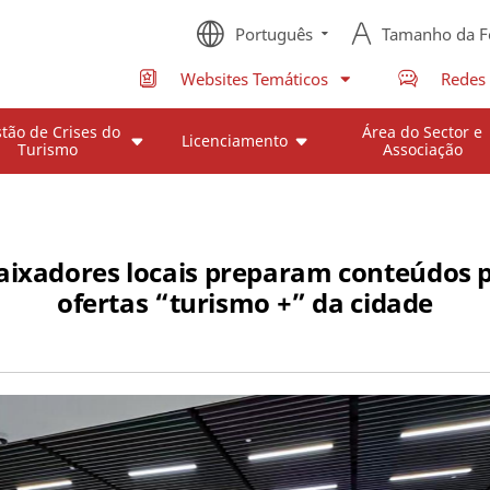
Português
Tamanho da F
Websites Temáticos
Redes 
tão de Crises do
Área do Sector e
Licenciamento
Turismo
Associação
xadores locais preparam conteúdos p
ofertas “turismo +” da cidade