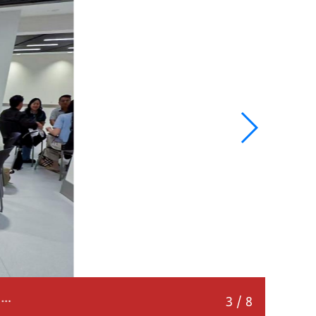
reparatória para criação de roteiros com experiências mais aprofundadas
3
/
8