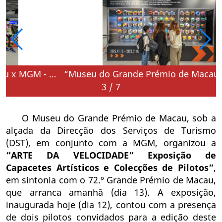
“Museu do Grande Prémio de Macau x MGM - “ARTE DA VELOCIDADE” Exposição de Capacetes Artísticos e Colecções de Pilotos” patente a partir de hoje
“Museu do Grande Prémio de Macau x MGM - “ARTE DA VELOCIDADE” Exposição de Capacetes Artísticos e Colecções de Pilotos” patente a partir de 
3
/
7
O Museu do Grande Prémio de Macau, sob a
alçada da Direcção dos Serviços de Turismo
(DST), em conjunto com a MGM, organizou a
“ARTE DA VELOCIDADE” Exposição de
Capacetes Artísticos e Colecções de Pilotos”
,
em sintonia com o 72.º Grande Prémio de Macau,
que arranca amanhã (dia 13). A exposição,
inaugurada hoje (dia 12), contou com a presença
de dois pilotos convidados para a edição deste