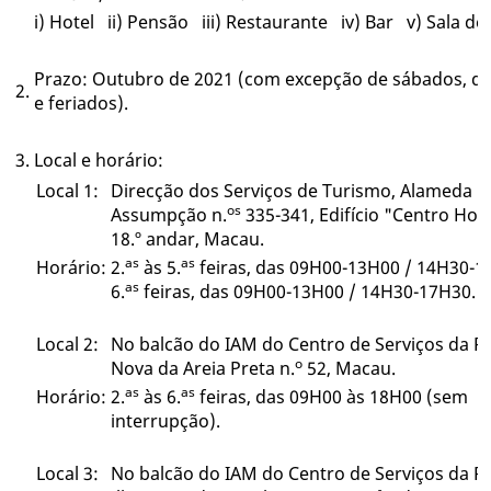
i) Hotel ii) Pensão iii) Restaurante iv) Bar v) Sala d
Prazo: Outubro de 2021 (com excepção de sábados, 
2.
e feriados).
3.
Local e horário:
Local 1:
Direcção dos Serviços de Turismo, Alameda Dr
os
Assumpção n.
335-341, Edifício "Centro Hot 
18.º andar, Macau.
as
as
Horário:
2.
às 5.
feiras, das 09H00-13H00 / 14H30-1
as
6.
feiras, das 09H00-13H00 / 14H30-17H30.
Local 2:
No balcão do IAM do Centro de Serviços da 
o
Nova da Areia Preta n.
52, Macau.
as
as
Horário:
2.
às 6.
feiras, das 09H00 às 18H00 (sem
interrupção).
Local 3:
No balcão do IAM do Centro de Serviços da 