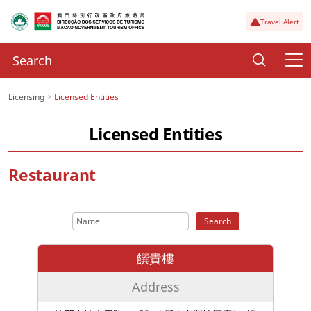
Travel Alert
Licensing
Licensed Entities
Licensed Entities
Restaurant
Search
饌貴樓
Address