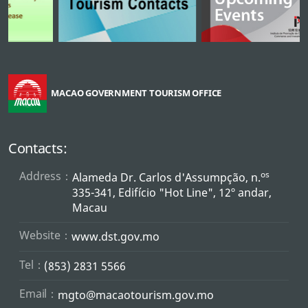
MACAO GOVERNMENT TOURISM OFFICE
Contacts:
Address：
os
Alameda Dr. Carlos d'Assumpção, n.
335-341, Edifício "Hot Line", 12º andar,
Macau
Website：
www.dst.gov.mo
Tel：
(853) 2831 5566
Email：
mgto@macaotourism.gov.mo