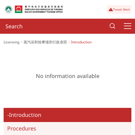
Travel Alert
Licensing
蒸汽浴和按摩場所行政准照
Introduction
No information available
Introduction
Procedures