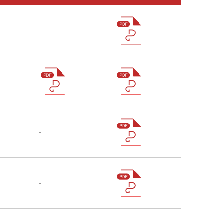
-
-
-