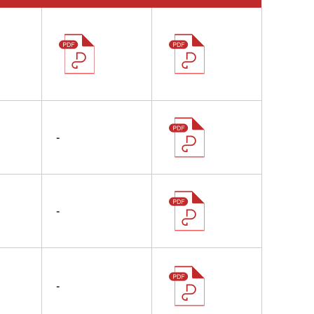
-
-
-