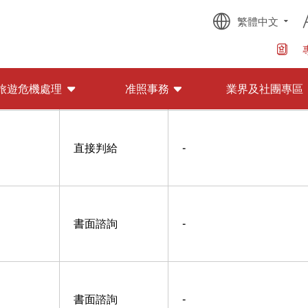
繁體中文
書面諮詢
-
旅遊危機處理
准照事務
業界及社團專區
直接判給
-
書面諮詢
-
書面諮詢
-