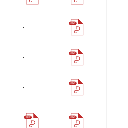
-
-
-