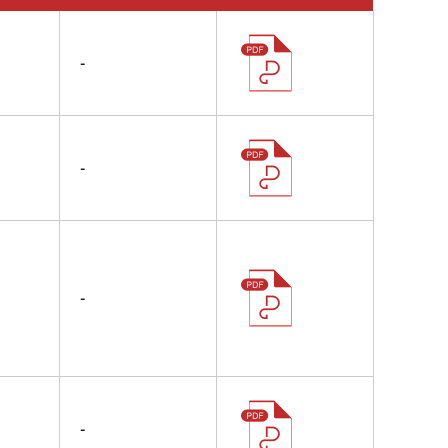
-
-
-
-