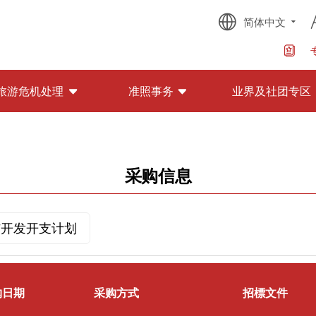
简体中文
旅游危机处理
准照事务
业界及社团专区
采购信息
与开发开支计划
购日期
采购方式
招標文件