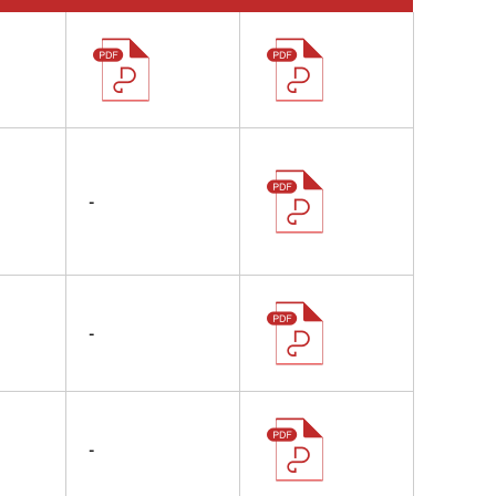
-
-
-