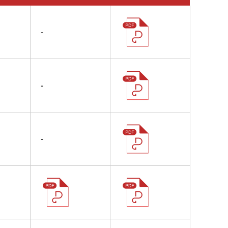
-
-
-