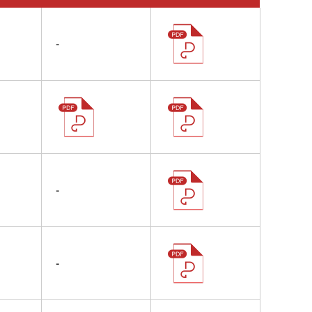
-
-
-