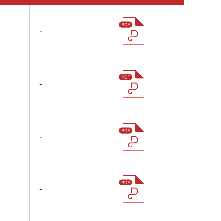
-
-
-
-