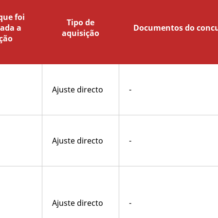
ue foi
Tipo de
lada a
Documentos do conc
aquisição
ção
Ajuste directo
-
Ajuste directo
-
Ajuste directo
-