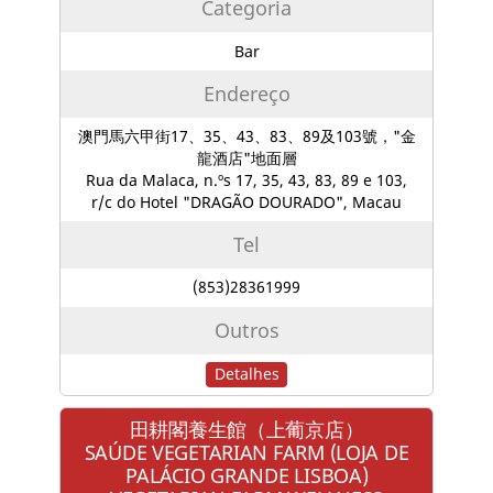
Categoria
Bar
Endereço
澳門馬六甲街17、35、43、83、89及103號，"金
龍酒店"地面層
Rua da Malaca, n.ºs 17, 35, 43, 83, 89 e 103,
r/c do Hotel "DRAGÃO DOURADO", Macau
Tel
(853)28361999
Outros
Detalhes
田耕閣養生館（上葡京店）
SAÚDE VEGETARIAN FARM (LOJA DE
PALÁCIO GRANDE LISBOA)