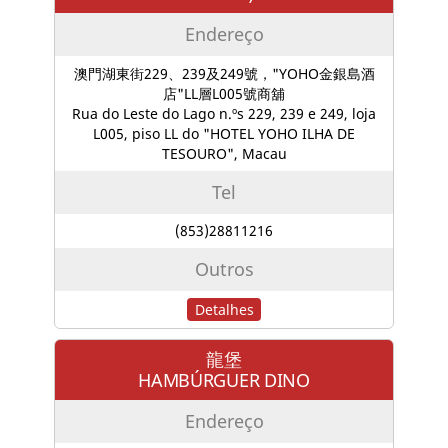
Endereço
澳門湖東街229、239及249號，"YOHO金銀島酒
店"LL層L005號商舖
Rua do Leste do Lago n.ºs 229, 239 e 249, loja
L005, piso LL do "HOTEL YOHO ILHA DE
TESOURO", Macau
Tel
(853)28811216
Outros
Detalhes
龍堡
HAMBÚRGUER DINO
Endereço