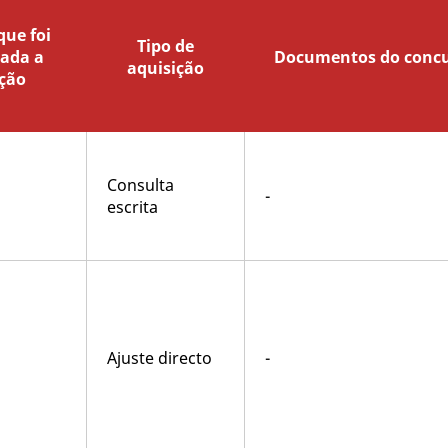
ue foi
Tipo de
lada a
Documentos do conc
aquisição
ção
Consulta
-
escrita
Ajuste directo
-