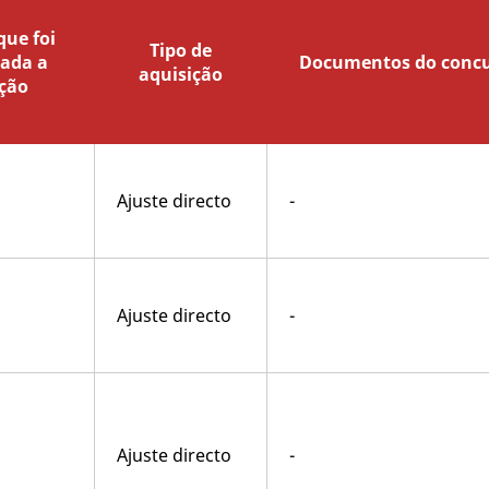
ue foi
Tipo de
lada a
Documentos do conc
aquisição
ção
Ajuste directo
-
Ajuste directo
-
Ajuste directo
-