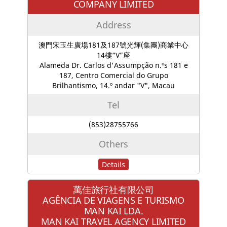
COMPANY LIMITED
Address
澳門宋玉生廣場181及187號光輝(集團)商業中心
14樓“V”座
Alameda Dr. Carlos d'Assumpção n.ºs 181 e
187, Centro Comercial do Grupo
Brilhantismo, 14.º andar "V", Macau
Tel
(853)28755766
Others
Details
萬佳旅行社有限公司
AGÊNCIA DE VIAGENS E TURISMO
MAN KAI LDA.
MAN KAI TRAVEL AGENCY LIMITED